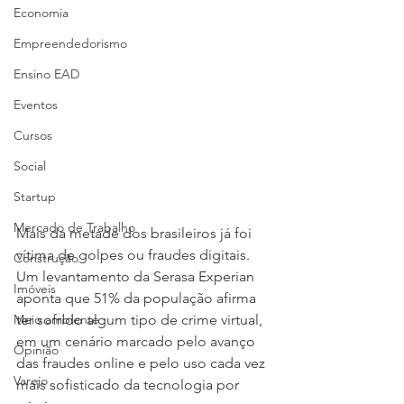
Economia
Empreendedorismo
Ensino EAD
Eventos
Cursos
Social
Startup
Mercado de Trabalho
Mais da metade dos brasileiros já foi 
vítima de golpes ou fraudes digitais. 
Construção
Um levantamento da Serasa Experian 
Imóveis
aponta que 51% da população afirma 
Meio ambiente
ter sofrido algum tipo de crime virtual, 
em um cenário marcado pelo avanço 
Opinião
das fraudes online e pelo uso cada vez 
Varejo
mais sofisticado da tecnologia por 