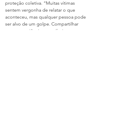
proteção coletiva. “Muitas vítimas 
sentem vergonha de relatar o que 
aconteceu, mas qualquer pessoa pode 
ser alvo de um golpe. Compartilhar 
essas experiências contribui para 
alertar familiares e amigos sobre 
fraudes semelhantes e reduzir o risco 
de novos prejuízos”, conclui.
COOPEREMB
A Cooperemb é uma das maiores 
cooperativas de crédito do Vale do 
Paraíba e do Estado de São Paulo. 
Com mais de 45 mil cooperados e 18 
postos de atendimento, além do 
Núcleo de Atendimento Digital, a 
Cooperemb oferece uma série de 
serviços como investimentos, 