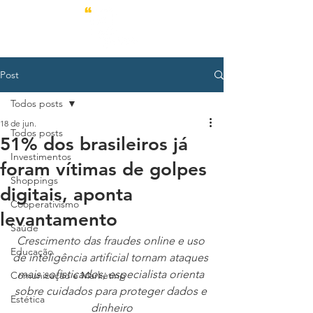
Post
Todos posts
18 de jun.
Todos posts
51% dos brasileiros já
Investimentos
foram vítimas de golpes
Shoppings
digitais, aponta
Cooperativismo
levantamento
Saúde
Crescimento das fraudes online e uso 
Educação
de inteligência artificial tornam ataques 
mais sofisticados; especialista orienta 
Comunicação e Marketing
sobre cuidados para proteger dados e 
Estética
dinheiro