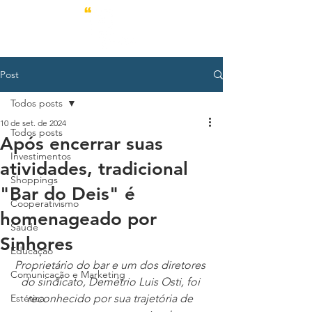
Post
Todos posts
10 de set. de 2024
Todos posts
Após encerrar suas
Investimentos
atividades, tradicional
Shoppings
"Bar do Deis" é
Cooperativismo
homenageado por
Saúde
Sinhores
Educação
Proprietário do bar e um dos diretores 
Comunicação e Marketing
do sindicato, Demétrio Luis Osti, foi 
Estética
reconhecido por sua trajetória de 