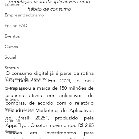
população já adota aplicativos como 
Economia
hábito de consumo
Empreendedorismo
Ensino EAD
Eventos
Cursos
Social
Startup
O consumo digital já é parte da rotina 
Mercado de Trabalho
dos brasileiros. Em 2024, o país 
ultrapassou a marca de 150 milhões de 
Construção
usuários ativos em aplicativos de 
Imóveis
compras, de acordo com o relatório 
Meio ambiente
“Estado do Marketing de Aplicativos 
no Brasil 2025”, produzido pela 
Opinião
AppsFlyer. O setor movimentou R$ 2,85 
Varejo
bilhões em investimentos para 