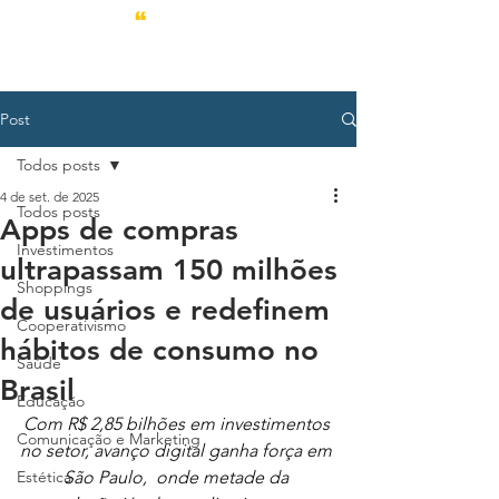
Post
Todos posts
4 de set. de 2025
Todos posts
Apps de compras
Investimentos
ultrapassam 150 milhões
Shoppings
de usuários e redefinem
Cooperativismo
hábitos de consumo no
Saúde
Brasil
Educação
Com R$ 2,85 bilhões em investimentos 
Comunicação e Marketing
no setor, avanço digital ganha força em 
Estética
São Paulo, 
onde metade da 