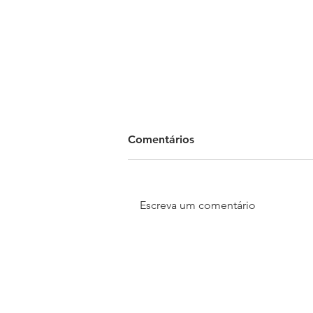
Comentários
Escreva um comentário
Madrid Open Mall e
Motoshi lançam concurso
cultural que vai presentear a
melhor história entre pais e
filhos com uma scooter