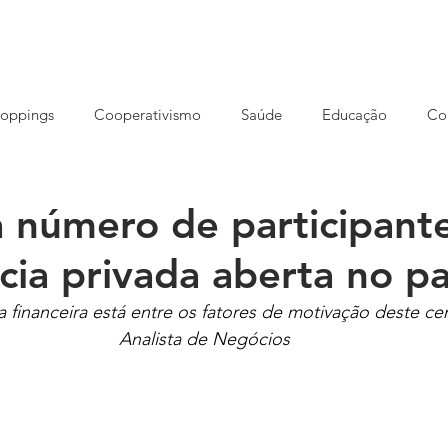
HOME
NOSSA AGÊNCIA
CONCEITO
SOLUÇÕES
oppings
Cooperativismo
Saúde
Educação
Co
reendedorismo
Ensino EAD
Eventos
Cursos
S
número de participant
cia privada aberta no pa
rução
Imóveis
Meio ambiente
Opinião
Varejo
 financeira está entre os fatores de motivação deste ce
Analista de Negócios