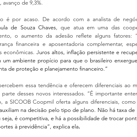
, avanço de 9,3%.
o é por acaso. De acordo com a analista de negó
Paula de Souza Chaves
, que atua em uma das cooper
nto, o aumento da adesão reflete alguns fatores: 
rança financeira e aposentadoria complementar, esp
as econômicas. J
uros altos, inflação persistente e recup
um ambiente propício para que o brasileiro enxergue 
nta de proteção e planejamento financeiro.”
 percebem essa tendência e oferecem diferenciais ao 
e parte desses novos interessados. “É importante enten
o, a SICOOB Coopmil oferta alguns diferenciais, como
auxiliam na decisão pelo tipo de plano. Não há taxa de
 seja, é competitiva, e há a possibilidade de trocar pont
ortes à
previdência”, explica ela
.