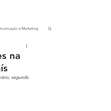
CONTATO
SALA DE IMPRENSA
municação e Marketing
ocial
Startup
es na
ís
Entrevista
nário, segundo 