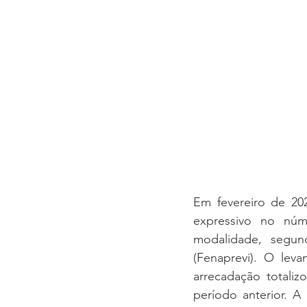
Em fevereiro de 202
expressivo no núme
modalidade, segun
(Fenaprevi). O lev
arrecadação totali
período anterior. A