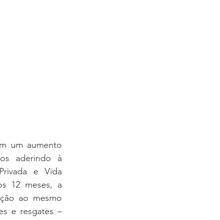
ram um aumento 
os aderindo à 
rivada e Vida 
s 12 meses, a 
ação ao mesmo 
es e resgates – 