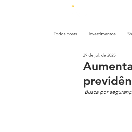
Todos posts
Investimentos
Sh
29 de jul. de 2025
Estética
Economia
Emp
Aumenta 
previdên
Mercado de Trabalho
Const
Busca por segurança
Especial