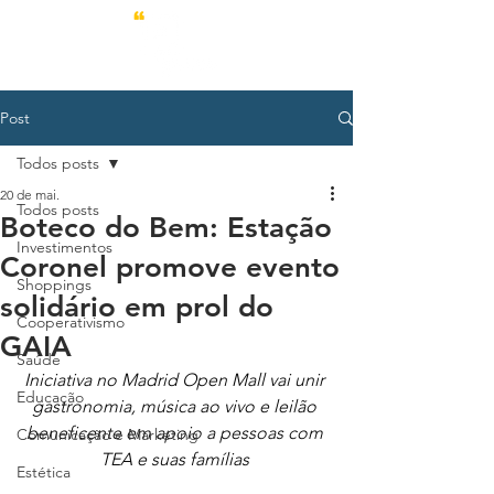
Post
Todos posts
20 de mai.
Todos posts
Boteco do Bem: Estação
Investimentos
Coronel promove evento
Shoppings
solidário em prol do
Cooperativismo
GAIA
Saúde
Iniciativa no Madrid Open Mall vai unir 
Educação
gastronomia, música ao vivo e leilão 
beneficente em apoio a pessoas com 
Comunicação e Marketing
TEA e suas famílias
Estética