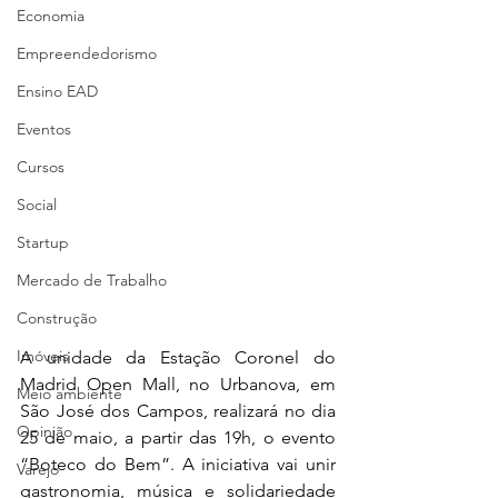
Economia
Empreendedorismo
Ensino EAD
Eventos
Cursos
Social
Startup
Mercado de Trabalho
Construção
Imóveis
A unidade da Estação Coronel do 
Madrid Open Mall, no Urbanova, em 
Meio ambiente
São José dos Campos, realizará no dia 
Opinião
25 de maio, a partir das 19h, o evento 
“Boteco do Bem”. A iniciativa vai unir 
Varejo
gastronomia, música e solidariedade 