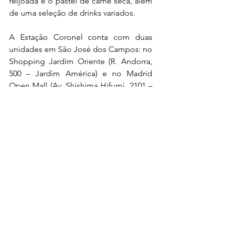
feijoada e o pastel de carne seca, além 
de uma seleção de drinks variados. 
A Estação Coronel conta com duas 
unidades em São José dos Campos: no 
Shopping Jardim Oriente (R. Andorra, 
500 – Jardim América) e no Madrid 
Open Mall (Av. Shishima Hifumi, 2101 – 
Urbanova).
Para mais informações, siga 
a Estação no Instagram: 
@estacaocoronel, ou entre em contato 
pelo (12) 
99796-4780
. 
Ver tudo
Posts recentes