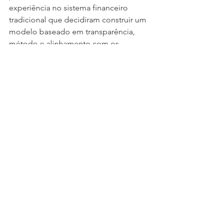
experiência no sistema financeiro 
tradicional que decidiram construir um 
modelo baseado em transparência, 
método e alinhamento com os 
interesses dos clientes. A empresa atua 
como assessoria de investimentos, 
tendo o BTG Pactual como instituição 
contratante, e atende pessoas físicas e 
jurídicas no mercado nacional e 
internacional, desenvolvendo 
estratégias personalizadas a partir de 
diagnóstico patrimonial e 
acompanhamento contínuo.
Com uma abordagem de gestão 
patrimonial 360°, a TIR integra 
investimentos, planejamento tributário, 
proteção patrimonial, sucessão e 
aposentadoria em uma estratégia 