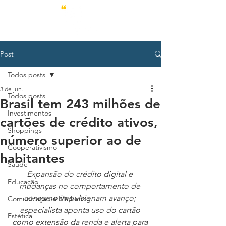
Post
Todos posts
3 de jun.
Todos posts
Brasil tem 243 milhões de
Investimentos
cartões de crédito ativos,
Shoppings
número superior ao de
Cooperativismo
habitantes
Saúde
Expansão do crédito digital e 
Educação
mudanças no comportamento de 
consumo impulsionam avanço; 
Comunicação e Marketing
especialista aponta uso do cartão 
Estética
como extensão da renda e alerta para 