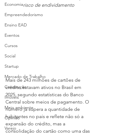
Economia
risco de endividamento
Empreendedorismo
Ensino EAD
Eventos
Cursos
Social
Startup
Mercado de Trabalho
Mais de 243 milhões de cartões de 
Construção
crédito estavam ativos no Brasil em 
2025, segundo estatísticas do Banco 
Imóveis
Central sobre meios de pagamento. O 
Meio ambiente
número já supera a quantidade de 
habitantes no país e reflete não só a 
Opinião
expansão do crédito, mas a 
Varejo
consolidação do cartão como uma das 