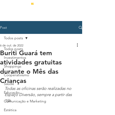
Post
Todos posts
6 de out. de 2022
Todos posts
Buriti Guará tem
Investimentos
atividades gratuitas
Shoppings
durante o Mês das
Cooperativismo
Crianças
Saúde
Todas as oficinas serão realizadas no 
Educação
Espaço Diversão, sempre a partir das 
15h
Comunicação e Marketing
Estética