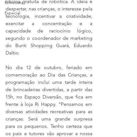
oficina gratuita de robótica. A ideia é 
Entrevista
despertar, nas crianças, o interesse pela 
Especial
tecnologia, incentivar a criatividade, 
exercitar a concentração e a 
capacidade de raciocínio lógico, 
segundo o coordenador de marketing 
do Buriti Shopping Guará, Eduardo 
Daltio.  
No dia 12 de outubro, feriado em 
comemoração ao Dia das Crianças, a 
programação inclui uma tarde inteira 
de brincadeiras divertidas, a partir das 
15h, no Espaço Diversão, que fica em 
frente à loja Ri Happy. “Pensamos em 
diversas atividades recreativas para as 
crianças. Será uma grande surpresa 
para os pequenos. Tenho certeza que 
os pais e tutores vão aprovar a nossa 