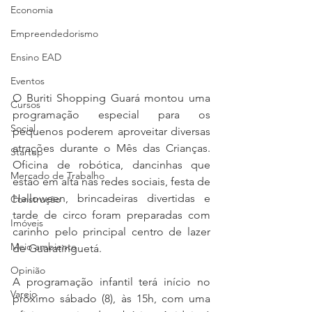
Economia
Empreendedorismo
Ensino EAD
Eventos
O Buriti Shopping Guará montou uma 
Cursos
programação especial para os 
Social
pequenos poderem aproveitar diversas 
atrações durante o Mês das Crianças. 
Startup
Oficina de robótica, dancinhas que 
Mercado de Trabalho
estão em alta nas redes sociais, festa de 
Halloween, brincadeiras divertidas e 
Construção
tarde de circo foram preparadas com 
Imóveis
carinho pelo principal centro de lazer 
Meio ambiente
de Guaratinguetá. 
Opinião
A programação infantil terá início no 
Varejo
próximo sábado (8), às 15h, com uma 