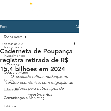
Post
Todos posts
12 de mar. de 2025
Todos posts
Caderneta de Poupança
Investimentos
registra retirada de R$
Shoppings
15,4 bilhões em 2024
Cooperativismo
O resultado reflete mudanças no 
Saúde
cenário econômico, com migração de 
valores para outros tipos de 
Educação
investimentos
Comunicação e Marketing
Estética