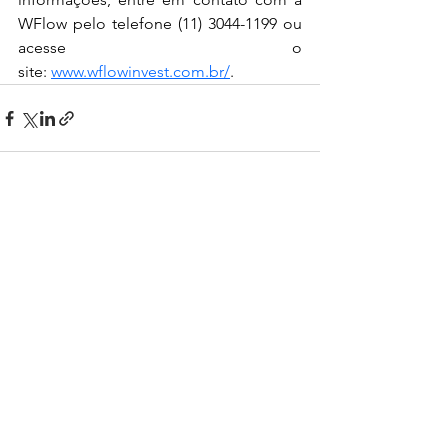
WFlow pelo telefone (11) 3044-1199 ou 
acesse o 
site: 
www.wflowinvest.com.br/
.  
Ver tudo
Posts recentes