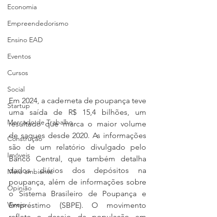
Economia
Empreendedorismo
Ensino EAD
Eventos
Cursos
Social
Em 2024, a caderneta de poupança teve 
Startup
uma saída de R$ 15,4 bilhões, um 
Mercado de Trabalho
resultado que marca o maior volume 
de saques desde 2020. As informações 
Construção
são de um relatório divulgado pelo 
Imóveis
Banco Central, que também detalha 
dados diários dos depósitos na 
Meio ambiente
poupança, além de informações sobre 
Opinião
o Sistema Brasileiro de Poupança e 
Varejo
Empréstimo (SBPE). O movimento 
reflete o desejo da população em 