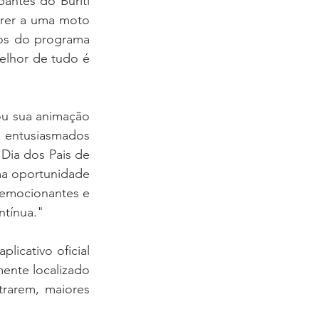
ntes do Buriti 
rer a uma moto 
os do programa 
lhor de tudo é 
u sua animação 
 entusiasmados 
Dia dos Pais de 
a oportunidade 
emocionantes e 
tínua."
licativo oficial 
nte localizado 
rarem, maiores 