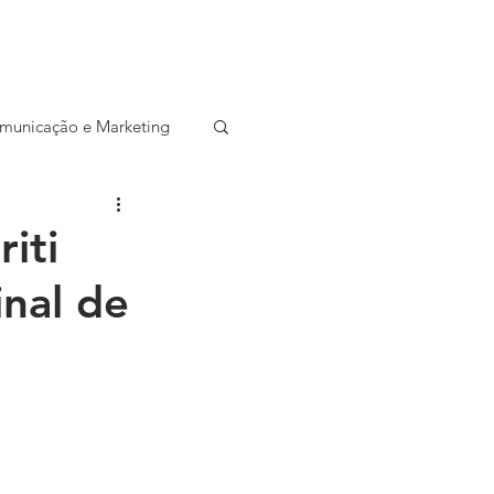
CONTATO
SALA DE IMPRENSA
municação e Marketing
ocial
Startup
iti
inal de
Entrevista