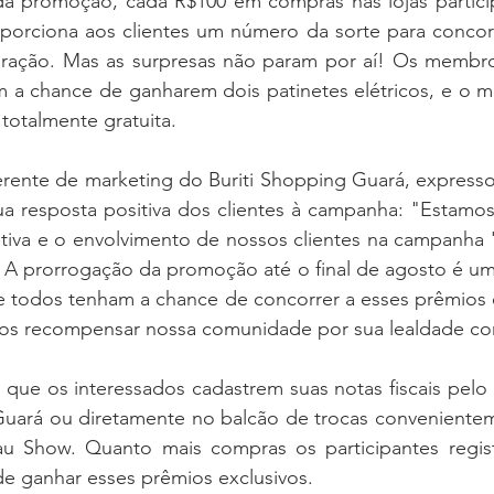
a promoção, cada R$100 em compras nas lojas participa
orciona aos clientes um número da sorte para concor
geração. Mas as surpresas não param por aí! Os membr
a chance de ganharem dois patinetes elétricos, e o me
 totalmente gratuita.
erente de marketing do Buriti Shopping Guará, expresso
ua resposta positiva dos clientes à campanha: "Estamos
tiva e o envolvimento de nossos clientes na campanha '
 A prorrogação da promoção até o final de agosto é um
e todos tenham a chance de concorrer a esses prêmios 
os recompensar nossa comunidade por sua lealdade con
a que os interessados cadastrem suas notas fiscais pelo ap
Guará ou diretamente no balcão de trocas convenienteme
u Show. Quanto mais compras os participantes regist
de ganhar esses prêmios exclusivos.