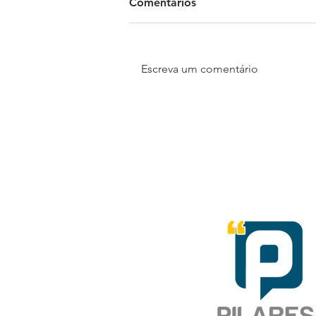
Comentários
Escreva um comentário
Guaratinguetá, no Vale do
Paraíba, é um dos destinos
mais procurados para o
turismo religioso