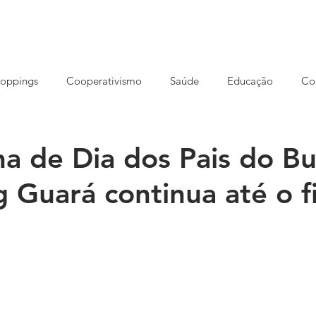
HOME
NOSSA AGÊNCIA
CONCEITO
SOLUÇÕES
oppings
Cooperativismo
Saúde
Educação
Co
reendedorismo
Ensino EAD
Eventos
Cursos
S
 de Dia dos Pais do Bur
 Guará continua até o f
rução
Imóveis
Meio ambiente
Opinião
Varejo