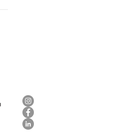
as no Buriti Shopping
á tem diversão para
 a família
a