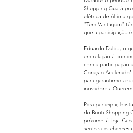
Durante o período d
Shopping Guará prop
elétrica de última 
"Tem Vantagem" têm 
que a participação é
Eduardo Daltio, o g
em relação à contín
com a participação a
Coração Acelerado'.
para garantirmos qu
inovadores. Querem
Para participar, bast
do Buriti Shopping 
próximo à loja Caca
serão suas chances 