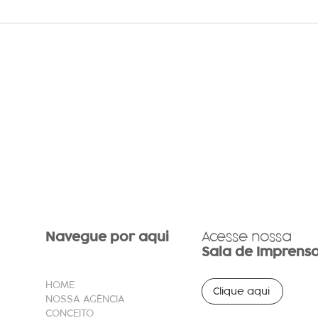
Programação de Carnaval
Féri
tem garantia de muita festa
Guar
em shopping de
toda
Guaratinguetá
Navegue por aqui
Acesse nossa
Sala de Imprens
HOME
Clique aqui
NOSSA AGÊNCIA
CONCEITO