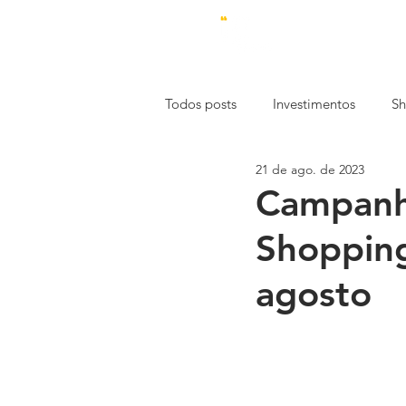
Todos posts
Investimentos
Sh
21 de ago. de 2023
Estética
Economia
Emp
Campanha
Shopping
Mercado de Trabalho
Const
agosto
Especial