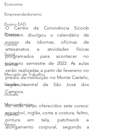
Economia
Empreendedorismo
Ensino EAD
O Centro de Convivência Sicoob 
Eventos
Cressem divulgou o calendário de 
cursos de idiomas, oficinas de 
Cursos
artesanatos e atividades físicas 
Social
programados para acontecer no 
primeiro semestre de 2022. As aulas 
Startup
serão realizadas a partir de fevereiro no 
Mercado de Trabalho
prédio da instituição no Monte Castelo, 
Construção
região central de São José dos 
Campos.
Imóveis
Meio ambiente
Ao todo serão oferecidos sete cursos: 
espanhol, inglês, corte e costura, feltro, 
Opinião
pintura em tela, patchwork e 
Varejo
alongamento corporal, segundo a 