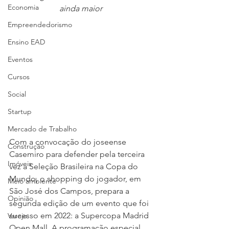
Economia
ainda maior 
Empreendedorismo
Ensino EAD
Eventos
Cursos
Social
Startup
Mercado de Trabalho
Com a convocação do joseense 
Construção
Casemiro para defender pela terceira 
Imóveis
vez a Seleção Brasileira na Copa do 
Mundo, o shopping do jogador, em 
Meio ambiente
São José dos Campos, prepara a 
Opinião
segunda edição de um evento que foi 
sucesso em 2022: a Supercopa Madrid 
Varejo
Open Mall. A programação especial 