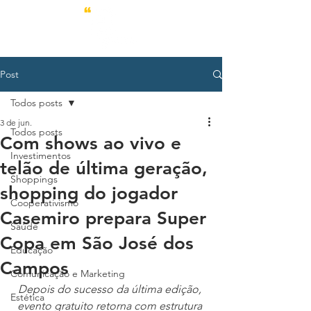
Post
Todos posts
3 de jun.
Todos posts
Com shows ao vivo e
Investimentos
telão de última geração,
Shoppings
shopping do jogador
Cooperativismo
Casemiro prepara Super
Saúde
Copa em São José dos
Educação
Campos
Comunicação e Marketing
Depois do sucesso da última edição, 
Estética
evento gratuito retorna com estrutura 