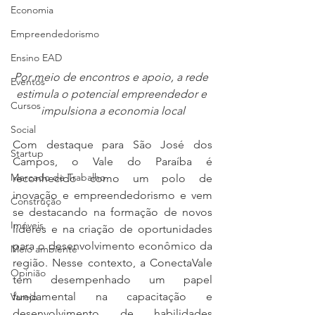
Economia
Empreendedorismo
Ensino EAD
Por meio de encontros e apoio, a rede 
Eventos
estimula o potencial empreendedor e 
Cursos
impulsiona a economia local
Social
Com destaque para São José dos 
Startup
Campos, o Vale do Paraíba é 
Mercado de Trabalho
reconhecido como um polo de 
inovação e empreendedorismo e vem 
Construção
se destacando na formação de novos 
Imóveis
líderes e na criação de oportunidades 
para o desenvolvimento econômico da 
Meio ambiente
região. Nesse contexto, a ConectaVale 
Opinião
tem desempenhado um papel 
fundamental na capacitação e 
Varejo
desenvolvimento de habilidades 