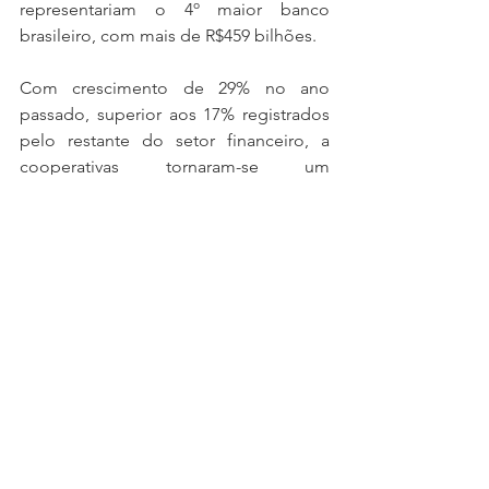
representariam o 4º maior banco 
brasileiro, com mais de R$459 bilhões.  
Com crescimento de 29% no ano 
passado, superior aos 17% registrados 
pelo restante do setor financeiro, a 
cooperativas tornaram-se um 
importante player no mercado. Em 
pelo menos 275 municípios, são a única 
instituição financeira disponível para a 
população. 
Ver tudo
Posts recentes