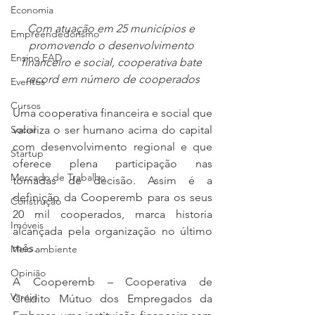
Economia
Com atuação em 25 municípios e 
Empreendedorismo
promovendo o desenvolvimento 
Ensino EAD
financeiro e social, cooperativa bate 
record em número de cooperados
Eventos
Cursos
Uma cooperativa financeira e social que 
valoriza o ser humano acima do capital 
Social
com desenvolvimento regional e que 
Startup
oferece plena participação nas 
Mercado de Trabalho
tomadas de decisão. Assim é a 
definição da Cooperemb para os seus 
Construção
20 mil cooperados, marca historia 
Imóveis
alcançada pela organização no último 
mês. 
Meio ambiente
Opinião
A Cooperemb – Cooperativa de 
Varejo
Crédito Mútuo dos Empregados da 