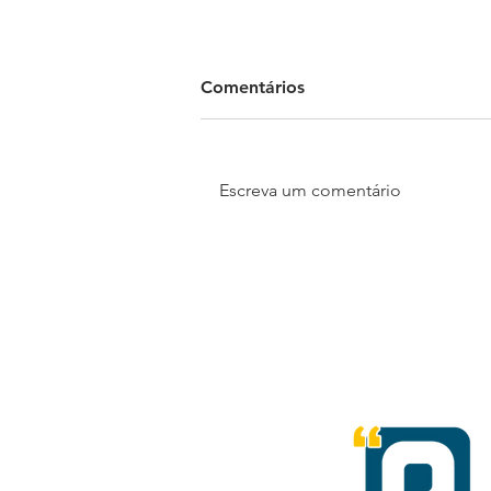
Comentários
Escreva um comentário
Madrid Open Mall e
Motoshi lançam concurso
cultural que vai presentear a
melhor história entre pais e
filhos com uma scooter
elétrica