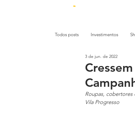
Todos posts
Investimentos
Sh
3 de jun. de 2022
Estética
Economia
Emp
Cressem 
Campanh
Mercado de Trabalho
Const
Roupas, cobertores 
Vila Progresso
Especial