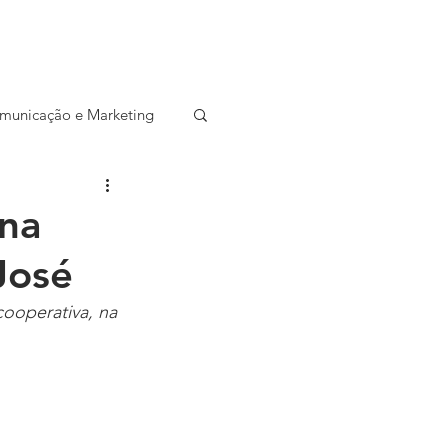
CONTATO
SALA DE IMPRENSA
municação e Marketing
ocial
Startup
 na
José
Entrevista
ooperativa, na 