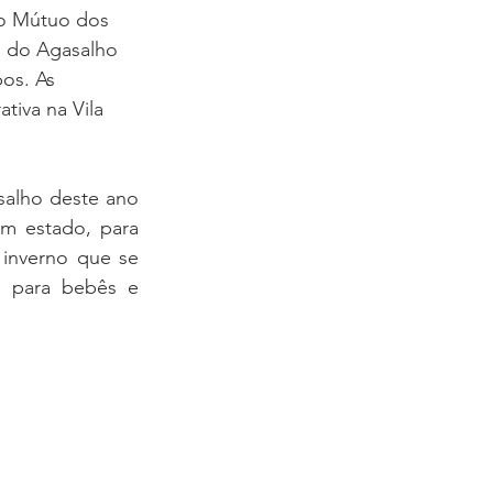
to Mútuo dos 
a do Agasalho 
os. As 
tiva na Vila 
alho deste ano 
m estado, para 
inverno que se 
 para bebês e 