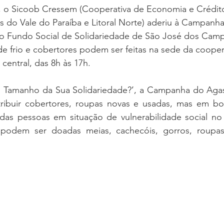
o, o Sicoob Cressem (Cooperativa de Economia e Crédi
s do Vale do Paraíba e Litoral Norte) aderiu à Campanh
lo Fundo Social de Solidariedade de São José dos Camp
 frio e cobertores podem ser feitas na sede da coopera
central, das 8h às 17h.   
 Tamanho da Sua Solidariedade?’, a Campanha do Agas
stribuir cobertores, roupas novas e usadas, mas em bo
 das pessoas em situação de vulnerabilidade social no 
podem ser doadas meias, cachecóis, gorros, roupas