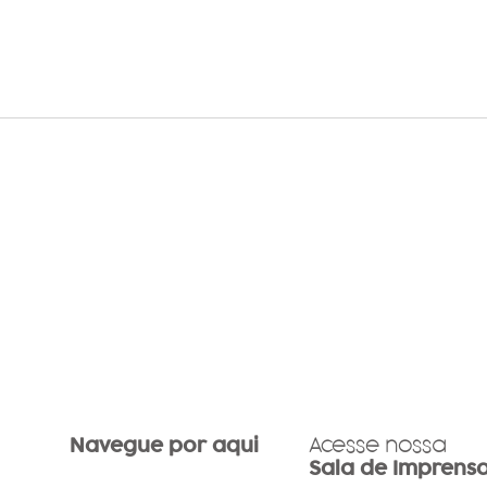
Com clássicos da música
Dia 
católica e participações
ativ
especiais, Eliana Ribeiro
aume
lança primeiro EP de Barco
vida
a Vela – Águas Mais
doen
Profundas
Navegue por aqui
Acesse nossa
Sala de Imprens