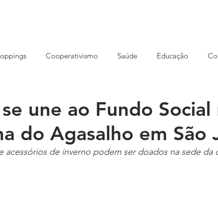
HOME
NOSSA AGÊNCIA
CONCEITO
SOLUÇÕES
oppings
Cooperativismo
Saúde
Educação
Co
reendedorismo
Ensino EAD
Eventos
Cursos
S
se une ao Fundo Social
a do Agasalho em São 
rução
Imóveis
Meio ambiente
Opinião
Varejo
e acessórios de inverno podem ser doados na sede da c