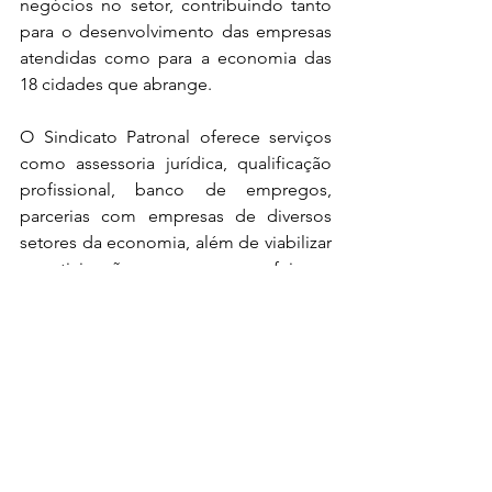
negócios no setor, contribuindo tanto 
para o desenvolvimento das empresas 
atendidas como para a economia das 
18 cidades que abrange.
O Sindicato Patronal oferece serviços 
como assessoria jurídica, qualificação 
profissional, banco de empregos, 
parcerias com empresas de diversos 
setores da economia, além de viabilizar 
a participação em congressos, feiras e 
palestras com o objetivo de possibilitar 
o desenvolvimento profissional e 
pessoal dos seus contribuintes. Para 
mais informações acesse: 
www.sinhores.com.br