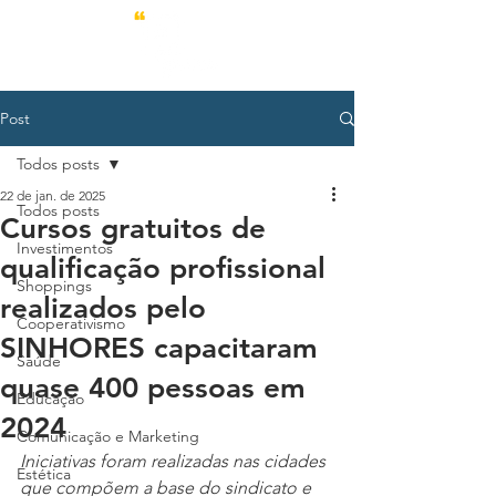
Post
Todos posts
22 de jan. de 2025
Todos posts
Cursos gratuitos de
Investimentos
qualificação profissional
Shoppings
realizados pelo
Cooperativismo
SINHORES capacitaram
Saúde
quase 400 pessoas em
Educação
2024
Comunicação e Marketing
Iniciativas foram realizadas nas cidades 
Estética
que compõem a base do sindicato e 