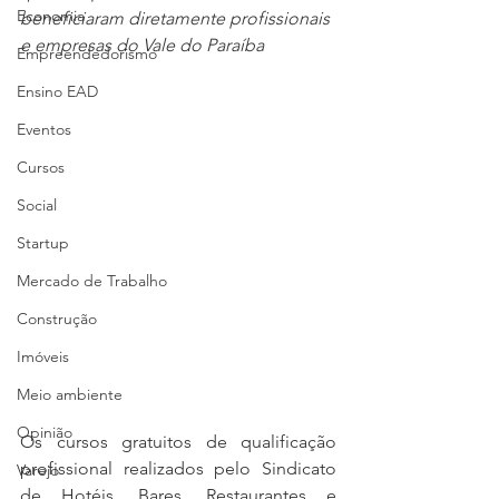
Economia
beneficiaram diretamente profissionais 
e empresas do Vale do Paraíba
Empreendedorismo
Ensino EAD
Eventos
Cursos
Social
Startup
Mercado de Trabalho
Construção
Imóveis
Meio ambiente
Opinião
Os cursos gratuitos de qualificação 
profissional realizados pelo Sindicato 
Varejo
de Hotéis, Bares, Restaurantes e 