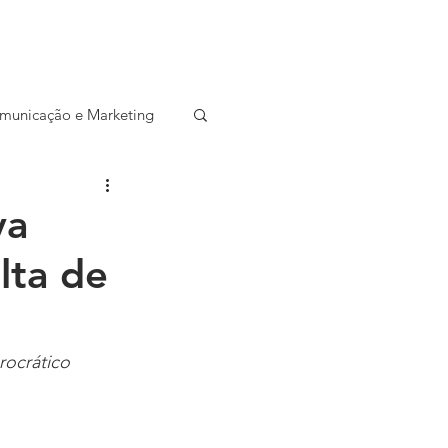
CONTATO
SALA DE IMPRENSA
municação e Marketing
ocial
Startup
va
alta de
Entrevista
rocrático