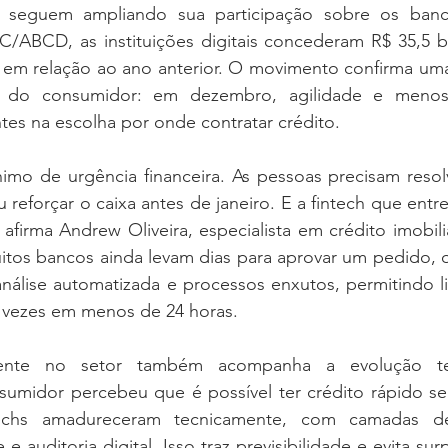
s seguem ampliando sua participação sobre os bancos
ABCD, as instituições digitais concederam R$ 35,5 bi
em relação ao ano anterior. O movimento confirma uma
do consumidor: em dezembro, agilidade e menos 
es na escolha por onde contratar crédito.
imo de urgência financeira. As pessoas precisam resolv
u reforçar o caixa antes de janeiro. E a fintech que entr
 afirma Andrew Oliveira, especialista em crédito imobili
tos bancos ainda levam dias para aprovar um pedido, o 
análise automatizada e processos enxutos, permitindo l
 vezes em menos de 24 horas.
cente no setor também acompanha a evolução tec
sumidor percebeu que é possível ter crédito rápido se
techs amadureceram tecnicamente, com camadas de 
 e auditoria digital. Isso traz previsibilidade e evita sur