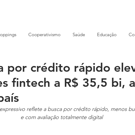
HOME
NOSSA AGÊNCIA
CONCEITO
SOLUÇÕES
oppings
Cooperativismo
Saúde
Educação
Co
reendedorismo
Ensino EAD
Eventos
Cursos
S
por crédito rápido ele
es fintech a R$ 35,5 bi, 
rução
Imóveis
Meio ambiente
Opinião
Varejo
aís
xpressivo reflete a busca por crédito rápido, menos bu
e com avaliação totalmente digital