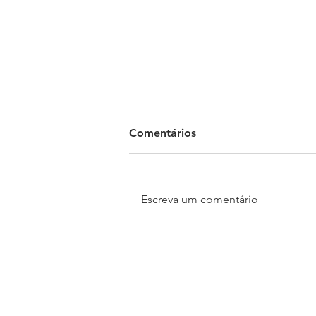
Comentários
Escreva um comentário
Dia Nacional da Saúde:
atividade física pode
aumentar expectativa de
vida e reduzir risco de
doenças