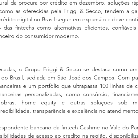
al da procura por crédito em dezembro, soluções rápi
, como as oferecidas pela Friggi & Secco, tendem a gan
rédito digital no Brasil segue em expansão e deve cont
das fintechs como alternativas eficientes, confiáveis 
nceiro do consumidor moderno.
cadas, o Grupo Friggi & Secco se destaca como uma 
 do Brasil, sediada em São José dos Campos. Com par
inanceiras e um portfólio que ultrapassa 100 linhas de c
nanceiras personalizadas, como consórcio, financiament
 obras, home equity e outras soluções sob me
edibilidade, transparência e excelência no atendimento
spondente bancário da fintech Cashme no Vale do Paraí
ibilidades de acesso ao crédito na região, disponibili