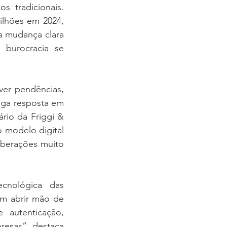
 tradicionais. 
lhões em 2024, 
 mudança clara 
burocracia se 
er pendências, 
ega resposta em 
ário da Friggi & 
modelo digital 
iberações muito 
nológica das 
m abrir mão de 
autenticação, 
presas”, destaca 