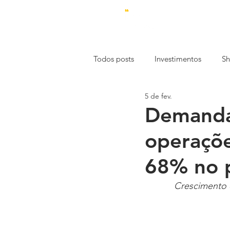
Todos posts
Investimentos
Sh
5 de fev.
Estética
Economia
Emp
Demanda 
operaçõ
Mercado de Trabalho
Const
68% no p
Especial
Crescimento e