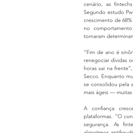
cenário, as fintech
Segundo estudo PwC/
crescimento de 68% 
no comportamento 
tornaram determinant
“Fim de ano é sinôn
renegociar dívidas o
horas sai na frente”,
Secco. Enquanto mui
se consolidou pela 
mais ágeis — muitas
A confiança cres
plataformas. “O con
segurança. As fin
algoritmos antifraude