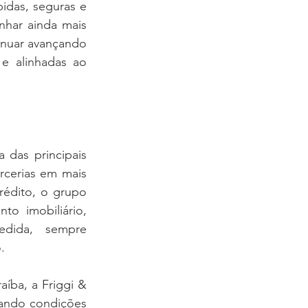
das, seguras e 
har ainda mais 
inuar avançando 
e alinhadas ao 
das principais 
cerias em mais 
rédito, o grupo 
o imobiliário, 
dida, sempre 
.
ba, a Friggi & 
zando condições 