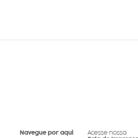
Participantes da Olimpíada
Com 
Brasileira de Tecnologia
asso
visitam maior parque de
ampl
aventuras do Vale do
fina
Paraíba
Navegue por aqui
Acesse nossa