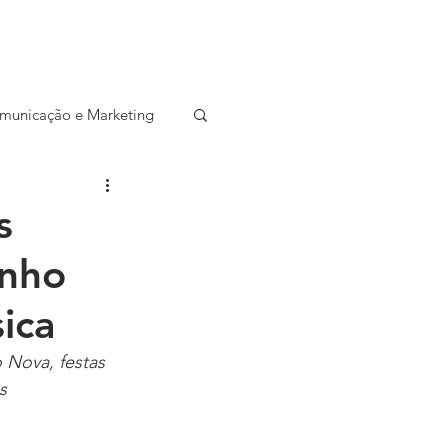
CONTATO
SALA DE IMPRENSA
municação e Marketing
ocial
Startup
s
unho
Entrevista
ica
Nova, festas 
s