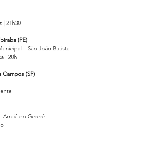
z | 21h30
biraba (PE)
unicipal – São João Batista
a | 20h
s Campos (SP)
iente
– Arraiá do Gererê
ro