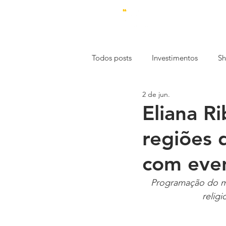
Todos posts
Investimentos
Sh
2 de jun.
Estética
Economia
Emp
Eliana Ri
regiões 
Mercado de Trabalho
Const
com even
Especial
Programação do mê
religi