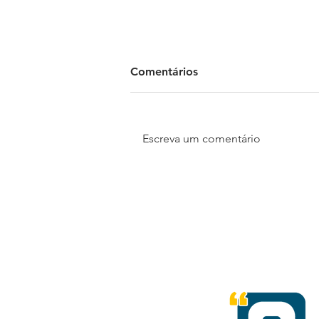
Comentários
Escreva um comentário
Dia Nacional da Saúde:
atividade física pode
aumentar expectativa de
vida e reduzir risco de
doenças