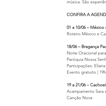
música. São experiê
CONFIRA A AGEND
01 a 10/06 – México
Roteiro México e Can
18/06 – Bragança Paul
Noite Oracional par
Paróquia Nossa Sen
Participações: Elian
Evento gratuito | 19h
19 a 21/06 – Cachoeir
Acampamento Sara e
Canção Nova