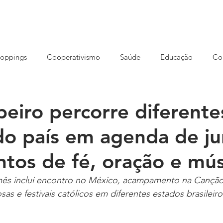
HOME
NOSSA AGÊNCIA
CONCEITO
SOLUÇÕES
oppings
Cooperativismo
Saúde
Educação
Co
reendedorismo
Ensino EAD
Eventos
Cursos
S
beiro percorre diferente
do país em agenda de j
rução
Imóveis
Meio ambiente
Opinião
Varejo
tos de fé, oração e mús
s inclui encontro no México, acampamento na Canção 
osas e festivais católicos em diferentes estados brasileiro