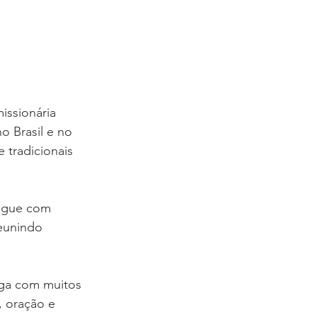
issionária 
 Brasil e no 
 tradicionais 
egue com 
eunindo 
ega com muitos 
 oração e 