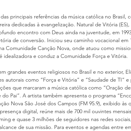
das principais referências da música católica no Brasil,
eira dedicadas à evangelização. Natural de Vitória (ES)
ofundo encontro com Deus ainda na juventude, em 1993,
tória de conversão. Iniciou seu caminho vocacional em 
 na Comunidade Canção Nova, onde atuou como missioná
 idealizadora e conduz a Comunidade Força e Vitória.
m grandes eventos religiosos no Brasil e no exterior, El
s autorais como “Força e Vitória” e “Saudade de TI” e 
nções que marcaram a música católica como “Oração de
é do Pai”. A artista também apresenta o programa “Enc
ção Nova São José dos Campos (FM 95.9), exibido às qu
presença digital, reúne mais de 700 mil ouvintes mensais
ming e quase 3 milhões de seguidores nas redes sociais
 alcance de sua missão. Para eventos e agendas entre e