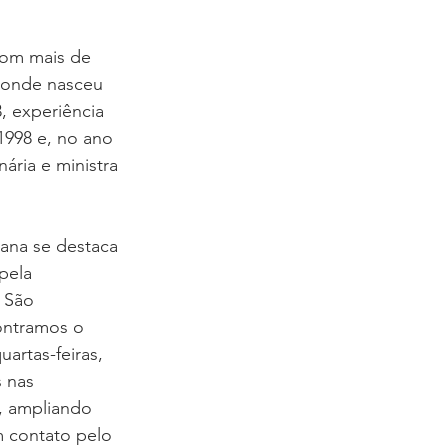
 com mais de 
, onde nasceu 
 experiência 
1998 e, no ano 
ria e ministra 
iana se destaca 
pela 
 São 
ontramos o 
artas-feiras, 
 nas 
, ampliando 
m contato pelo 