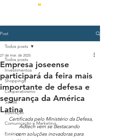
Post
Todos posts
27 de mar. de 2025
Todos posts
Empresa joseense
Investimentos
participará da feira mais
Shoppings
importante de defesa e
Cooperativismo
segurança da América
Saúde
Latina
Educação
Certificada pelo Ministério da Defesa, 
Comunicação e Marketing
Adtech vem se destacando 
Estética
com soluções inovadoras para 