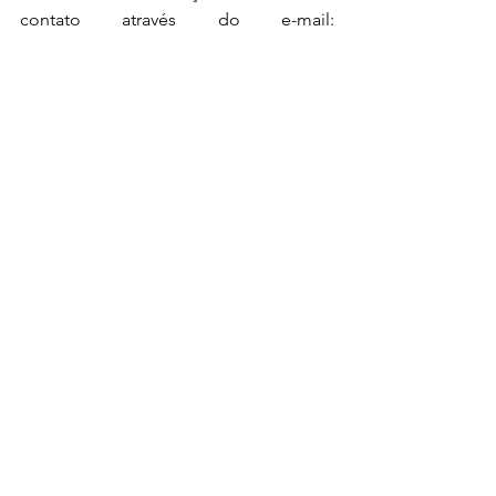
contato através do e-mail: 
contato@adtechsd.com.br
 ou telefone: 
(12) 3512-1484.
Ver tudo
Posts recentes