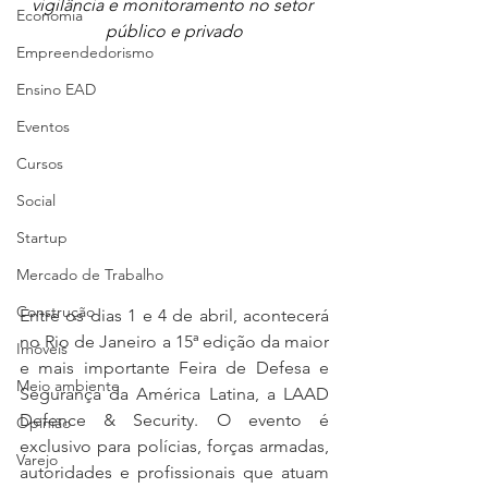
vigilância e monitoramento no setor 
Economia
público e privado
Empreendedorismo
Ensino EAD
Eventos
Cursos
Social
Startup
Mercado de Trabalho
Construção
Entre os dias 1 e 4 de abril, acontecerá 
no Rio de Janeiro a 15ª edição da maior 
Imóveis
e mais importante Feira de Defesa e 
Meio ambiente
Segurança da América Latina, a LAAD 
Defence & Security. O evento é 
Opinião
exclusivo para polícias, forças armadas, 
Varejo
autoridades e profissionais que atuam 