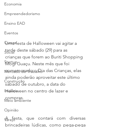
Economia
Empreendedorismo
Ensino EAD
Eventos
Cursos
Uma festa de Halloween vai agitar a 
tarde deste sábado (29) para as 
Social
crianças que forem ao Buriti Shopping 
Startup
Mogi Guaçu. Neste mês que foi 
comemorado o Dia das Crianças, elas 
Mercado de Trabalho
ainda poderão aproveitar este último 
Construção
sábado de outubro, a data do 
Halloween no centro de lazer e 
Imóveis
compras.
Meio ambiente
Opinião
A festa, que contará com diversas 
Varejo
brincadeiras lúdicas, como pega-pega 