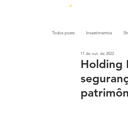
Todos posts
Investimentos
Sh
11 de out. de 2022
Estética
Economia
Emp
Holding 
seguranç
Mercado de Trabalho
Const
patrimôn
Especial