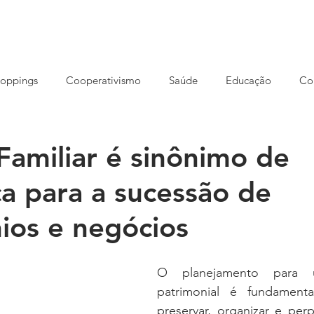
HOME
NOSSA AGÊNCIA
CONCEITO
SOLUÇÕES
oppings
Cooperativismo
Saúde
Educação
Co
reendedorismo
Ensino EAD
Eventos
Cursos
S
Familiar é sinônimo de
a para a sucessão de
rução
Imóveis
Meio ambiente
Opinião
Varejo
ios e negócios
O planejamento para u
patrimonial é fundamental
preservar, organizar e per