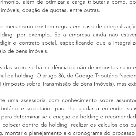
imônio, além de otimizar a carga tributária como, po
imóveis, doação de quotas, entre outras.
 mecanismo existem regras em caso de integralização
olding, por exemplo. Se a empresa ainda não estiver 
igir o contrato social, especificando que a integraliz
eio de bens imóveis. 
idas sobre se há incidência ou não de impostos na inte
cial da holding. O artigo 36, do Código Tributário Nacion
I (Imposto sobre Transmissão de Bens Imóveis), mas exi
nte uma assessoria com conhecimento sobre assuntos
ributário e societário, para lhe ajudar a entender suas
s para determinar se a criação da holding é recomendada,
o colocar dentro da holding, realizar os cálculos dos cu
ng, montar o planejamento e o cronograma do processo