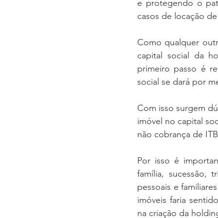
e protegendo o patr
casos de locação de 
Como qualquer outro
capital social da h
primeiro passo é red
social se dará por m
Com isso surgem dúv
imóvel no capital so
não cobrança de ITB
Por isso é importa
família, sucessão, t
pessoais e familiare
imóveis faria sentid
na criação da holdi