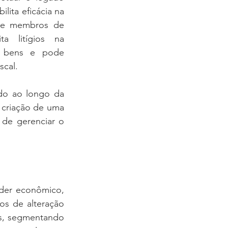
lita eficácia na 
re membros de 
a litígios na 
e bens e pode 
scal. 
do ao longo da 
 criação de uma 
 de gerenciar o 
der econômico, 
os de alteração 
es, segmentando 