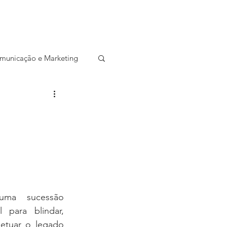
CONTATO
SALA DE IMPRENSA
municação e Marketing
ocial
Startup
Entrevista
ma sucessão 
 para blindar, 
petuar o legado 