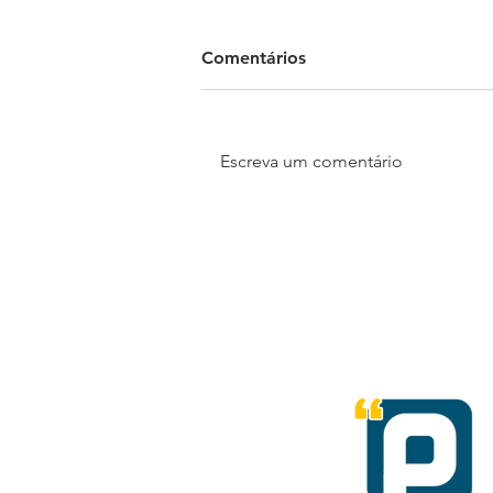
Comentários
Escreva um comentário
Em tempos de incertezas é
preciso diversificar a
carteira de investimentos