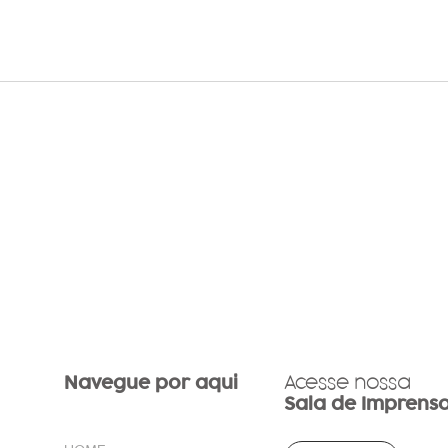
Carteira diversificada é o
Conv
melhor caminho para
Jorn
investir em 2023
Navegue por aqui
Acesse nossa
Sala de Imprens