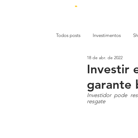
Todos posts
Investimentos
Sh
18 de abr. de 2022
Estética
Economia
Emp
Investir
garante 
Mercado de Trabalho
Const
Investidor pode re
resgate
Especial