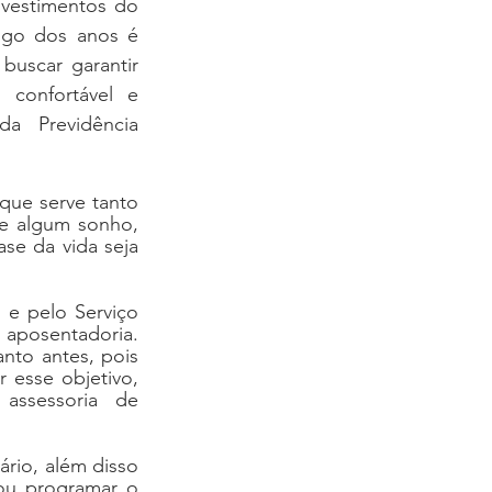
nvestimentos do 
ngo dos anos é 
buscar garantir 
 confortável e 
 Previdência 
ue serve tanto 
e algum sonho, 
se da vida seja 
e pelo Serviço 
 aposentadoria. 
nto antes, pois 
 esse objetivo, 
ssessoria de 
rio, além disso 
ou programar o 