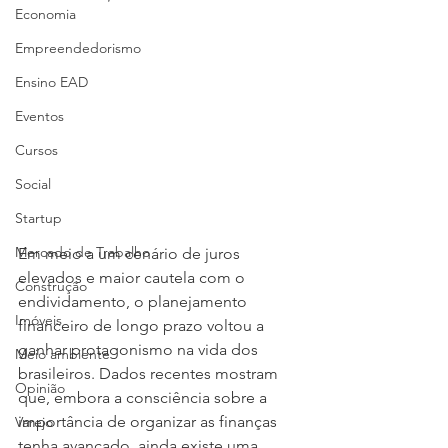
Economia
Empreendedorismo
Ensino EAD
Eventos
Cursos
Social
Startup
Mercado de Trabalho
Em meio a um cenário de juros 
elevados e maior cautela com o 
Construção
endividamento, o planejamento 
Imóveis
financeiro de longo prazo voltou a 
ganhar protagonismo na vida dos 
Meio ambiente
brasileiros. Dados recentes mostram 
Opinião
que, embora a consciência sobre a 
importância de organizar as finanças 
Varejo
tenha avançado, ainda existe uma 