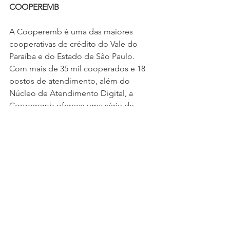
COOPEREMB
A Cooperemb é uma das maiores 
cooperativas de crédito do Vale do 
Paraíba e do Estado de São Paulo. 
Com mais de 35 mil cooperados e 18 
postos de atendimento, além do 
Núcleo de Atendimento Digital, a 
Cooperemb oferece uma série de 
serviços como investimentos, 
previdência privada, consórcios e 
seguros. A sede da cooperativa está 
localizada no bairro Jardim Souto, em 
São José dos Campos e o horário de 
funcionamento é de segunda a sexta-
feira, das 9 às 16 horas, com 
atendimento digital das 08h às 17h. 
Para mais informações sobre produtos 
ou serviços entre em contato pelo 