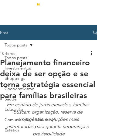
Post
Todos posts
15 de mai.
Todos posts
Planejamento financeiro
Investimentos
deixa de ser opção e se
Shoppings
torna estratégia essencial
Cooperativismo
para famílias brasileiras
Saúde
Em cenário de juros elevados, famílias 
Educação
buscam organização, reserva de 
emergência e soluções mais 
Comunicação e Marketing
estruturadas para garantir segurança e 
Estética
previsibilidade