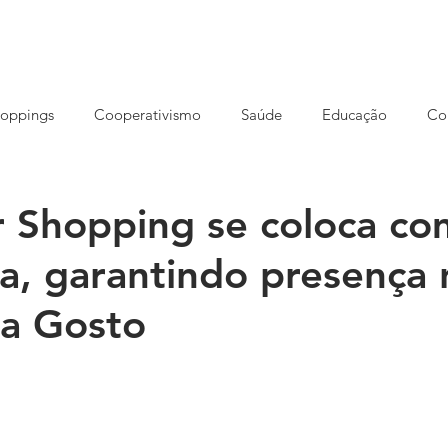
HOME
NOSSA AGÊNCIA
CONCEITO
SOLUÇÕES
oppings
Cooperativismo
Saúde
Educação
Co
reendedorismo
Ensino EAD
Eventos
Cursos
S
 Shopping se coloca c
ia, garantindo presença 
rução
Imóveis
Meio ambiente
Opinião
Varejo
 a Gosto