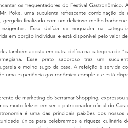
ncantar os frequentadores do Festival Gastronômico. A
Mr. Poke, uma suculenta refrescante combinação de a
, gergelin finalizado com um delicioso molho barbecue 
exigentes. Essa delícia se enquadra na categoria 
vida em porção individual e está disponível pelo valor de
rks também aposta em outra delícia na categoria de “ca
megiana. Esse prato saboroso traz um suculento
rela e molho sugo da casa. A refeição é servida com 
do uma experiência gastronômica completa e está dispon
 gerente de marketing do Serramar Shopping, expressou 
mos muito felizes em ser o patrocinador oficial do Car
tronomia é uma das principais paixões dos nossos cl
tunidade única para celebrarmos a riqueza culinária 