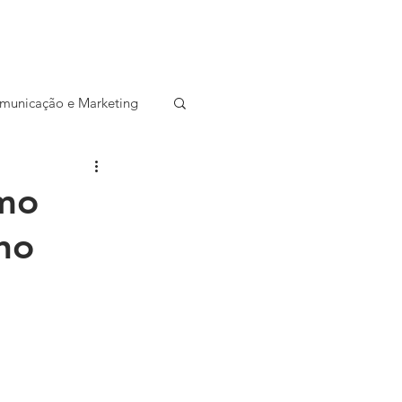
CONTATO
SALA DE IMPRENSA
municação e Marketing
ocial
Startup
omo
no
Entrevista