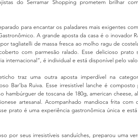
jistas do Serramar Shopping prometem brilhar com 
eparado para encantar os paladares mais exigentes com 
 Gastronômico. A grande aposta da casa é o inovador Ra
or tagliatelli de massa fresca ao molho ragu de costel
 coberto com parmesão ralado. Esse delicioso prato 
ia internacional”, é individual e está disponível pelo valo
ticho traz uma outra aposta imperdível na categori
roso Bar’ba Ruiva. Esse irresistível lanche é composto
o hambúrguer de toscana de 180g, american cheese, alf
ionese artesanal. Acompanhado mandioca frita com c
sse prato é uma experiência gastronômica única e está 
so por seus irresistíveis sanduíches, preparou uma ver