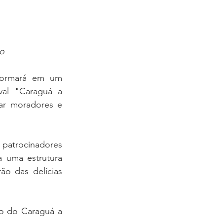
to
formará em um 
al "Caraguá a 
ar moradores e 
patrocinadores 
 uma estrutura 
o das delícias 
o do Caraguá a 