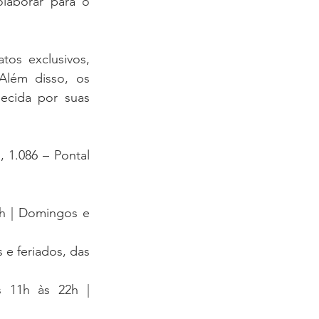
laborar para o 
os exclusivos, 
lém disso, os 
ecida por suas 
1.086 – Pontal 
h | Domingos e 
e feriados, das 
 11h às 22h | 