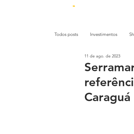
Todos posts
Investimentos
Sh
11 de ago. de 2023
Estética
Economia
Emp
Serramar
referênc
Mercado de Trabalho
Const
Caraguá
Especial