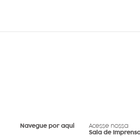
Com clássicos da música
Dia 
católica e participações
ativ
especiais, Eliana Ribeiro
aume
lança primeiro EP de Barco
vida
a Vela – Águas Mais
doen
Profundas
Navegue por aqui
Acesse nossa
Sala de Imprens