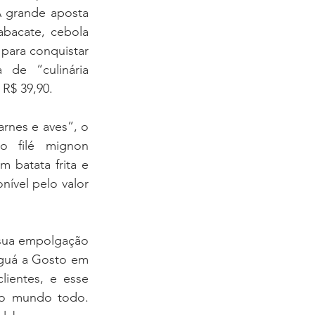
 grande aposta 
bacate, cebola 
para conquistar 
de “culinária 
 R$ 39,90.
rnes e aves”, o 
 filé mignon 
batata frita e 
ível pelo valor 
sua empolgação 
aguá a Gosto em 
ientes, e esse 
do mundo todo. 