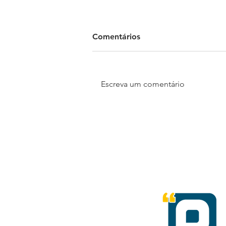
Comentários
Escreva um comentário
Madrid Open Mall e
Motoshi lançam concurso
cultural que vai presentear a
melhor história entre pais e
filhos com uma scooter
elétrica