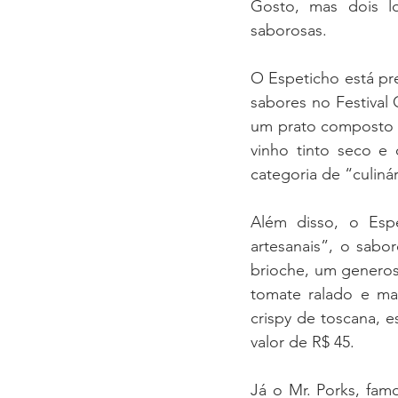
Gosto, mas dois lo
saborosas.
O Espeticho está pr
sabores no Festival
um prato composto p
vinho tinto seco e
categoria de “culinár
Além disso, o Espe
artesanais”, o sabo
brioche, um generos
tomate ralado e ma
crispy de toscana, e
valor de R$ 45.
Já o Mr. Porks, famo