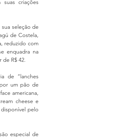
suas criações 
sua seleção de 
gú de Costela, 
a, reduzido com 
se enquadra na 
r de R$ 42.
a de “lanches 
 por um pão de 
ace americana, 
ream cheese e 
disponível pelo 
são especial de 