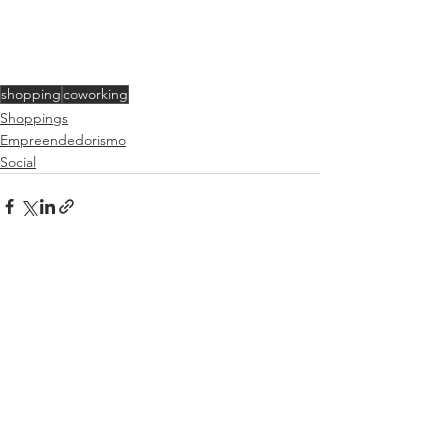
shopping
coworking
Shoppings
Empreendedorismo
Social
Ver tudo
Posts recentes