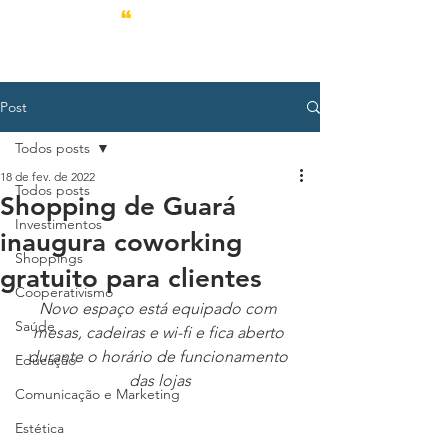
Post
Todos posts
18 de fev. de 2022
Todos posts
Shopping de Guará
Investimentos
inaugura coworking
Shoppings
gratuito para clientes
Cooperativismo
Novo espaço está equipado com 
Saúde
mesas, cadeiras e wi-fi e fica aberto 
durante o horário de funcionamento 
Educação
das lojas
Comunicação e Marketing
Estética