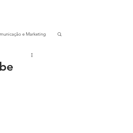
CONTATO
SALA DE IMPRENSA
municação e Marketing
ocial
Startup
ebe
Entrevista