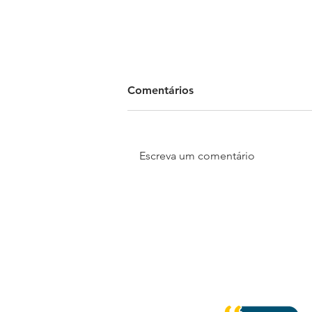
Comentários
Escreva um comentário
Madrid Open Mall e
Motoshi lançam concurso
cultural que vai presentear a
melhor história entre pais e
filhos com uma scooter
elétrica