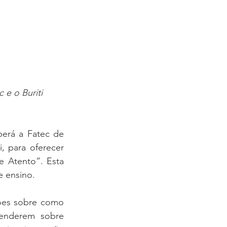
 e o Buriti 
erá a Fatec de 
 para oferecer 
 Atento”. Esta 
e ensino.
ões sobre como 
enderem sobre 