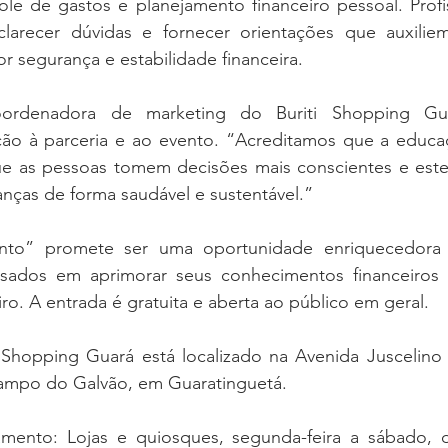
ole de gastos e planejamento financeiro pessoal. Profis
clarecer dúvidas e fornecer orientações que auxilie
 segurança e estabilidade financeira.
oordenadora de marketing do Buriti Shopping Gua
ão à parceria e ao evento. “Acreditamos que a educaçã
e as pessoas tomem decisões mais conscientes e este
nanças de forma saudável e sustentável.”
nto” promete ser uma oportunidade enriquecedora 
essados em aprimorar seus conhecimentos financeiros 
ro. A entrada é gratuita e aberta ao público em geral.
 Shopping Guará está localizado na Avenida Juscelino 
 Campo do Galvão, em Guaratinguetá.
mento: Lojas e quiosques, segunda-feira a sábado, d