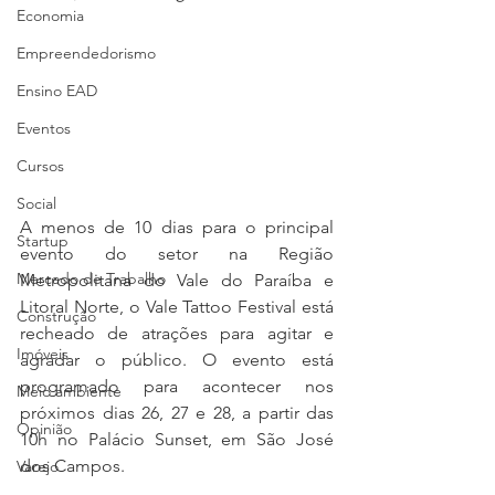
Economia
Empreendedorismo
Ensino EAD
Eventos
Cursos
Social
A menos de 10 dias para o principal 
Startup
evento do setor na Região 
Mercado de Trabalho
Metropolitana do Vale do Paraíba e 
Litoral Norte, o Vale Tattoo Festival está 
Construção
recheado de atrações para agitar e 
Imóveis
agradar o público. O evento está 
programado para acontecer nos 
Meio ambiente
próximos dias 26, 27 e 28, a partir das 
Opinião
10h no Palácio Sunset, em São José 
dos Campos. 
Varejo