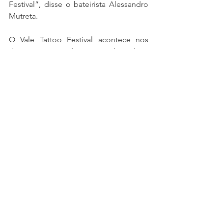
Festival”, disse o bateirista Alessandro 
Mutreta.
O Vale Tattoo Festival acontece nos 
dias 26, 27 e 28 de agosto, das 10h às 
22h, no Palácio Sunset, que fica na rua 
Dr. Pedro Luiz de Oliveira Costa, nº 
1.152, no Jardim Limoeiro, região oeste 
de São José dos Campos. O ingresso 
custa R$ 15 e pode ser comprado pelo 
site 
www.ingressos10.com.br
 ou na 
portaria do evento. Tem também a 
opção de pagar R$ 10 levando um quilo 
de alimento não-perecível.
Eventos