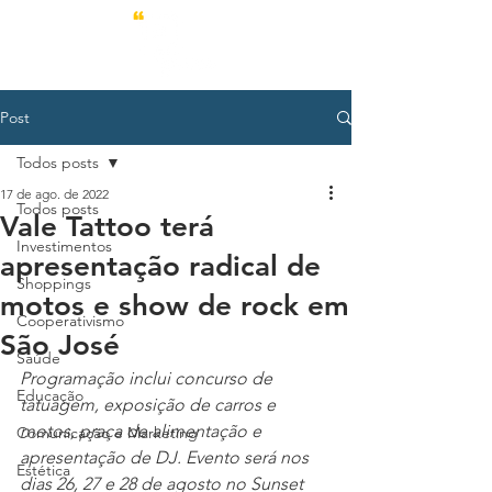
Post
Todos posts
17 de ago. de 2022
Todos posts
Vale Tattoo terá
Investimentos
apresentação radical de
Shoppings
motos e show de rock em
Cooperativismo
São José
Saúde
Programação inclui concurso de 
Educação
tatuagem, exposição de carros e 
motos, praça de alimentação e 
Comunicação e Marketing
apresentação de DJ. Evento será nos 
Estética
dias 26, 27 e 28 de agosto no Sunset 