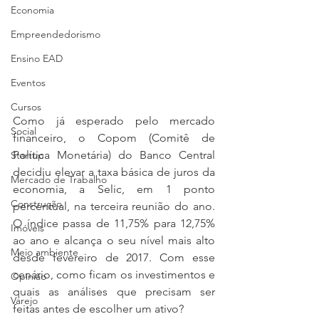
Economia
Empreendedorismo
Ensino EAD
Eventos
Cursos
Como já esperado pelo mercado 
Social
financeiro, o Copom (Comitê de 
Política Monetária) do Banco Central 
Startup
decidiu elevar a taxa básica de juros da 
Mercado de Trabalho
economia, a Selic, em 1 ponto 
Construção
percentual, na terceira reunião do ano. 
O índice passa de 11,75% para 12,75% 
Imóveis
ao ano e alcança o seu nível mais alto 
Meio ambiente
desde fevereiro de 2017. Com esse 
cenário, como ficam os investimentos e 
Opinião
quais as análises que precisam ser 
Varejo
feitas antes de escolher um ativo?