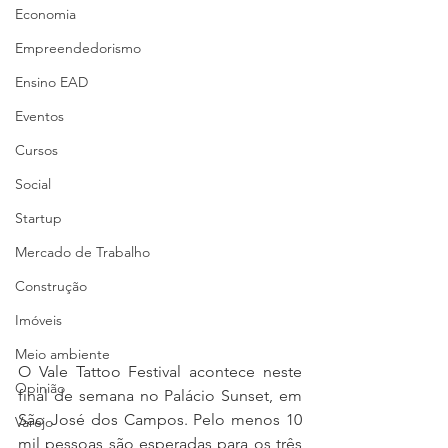
Economia
Empreendedorismo
Ensino EAD
Eventos
Cursos
Social
Startup
Mercado de Trabalho
Construção
Imóveis
Meio ambiente
O Vale Tattoo Festival acontece neste 
Opinião
final de semana no Palácio Sunset, em 
São José dos Campos. Pelo menos 10 
Varejo
mil pessoas são esperadas para os três 