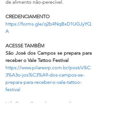
de alimento não-perecível.
CREDENCIAMENTO
https://forms.gle/q2b4NqBxD1UGJyYQ
A
ACESSE TAMBÉM
São José dos Campos se prepara para 
receber o Vale Tattoo Festival
https://www.pilaresrp.com.br/post/s%C
3%A3o-jos%C3%A9-dos-campos-se-
prepara-para-receber-o-vale-tattoo-
festival
Vale Tattoo Festival atrai grandes nomes 
do cenário nacional a São José
https://www.pilaresrp.com.br/post/vale-
tattoo-festival-atrai-grandes-nomes-do-
cen%C3%A1rio-nacional-a-s%C3%A3o-