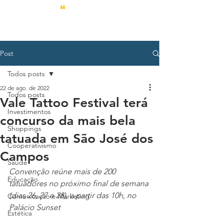
Post
Todos posts
22 de ago. de 2022
Todos posts
Vale Tattoo Festival terá
Investimentos
concurso da mais bela
Shoppings
tatuada em São José dos
Cooperativismo
Campos
Saúde
Convenção reúne mais de 200 
Educação
tatuadores no próximo final de semana 
(dias 26, 27 e 28), a partir das 10h, no 
Comunicação e Marketing
Palácio Sunset 
Estética