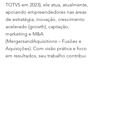
TOTVS em 2023), ele atua, atualmente, 
apoiando empreendedores nas áreas 
de estratégia, inovação, crescimento 
acelerado (growth), captação, 
marketing e M&A 
(MergersandAquisitions – Fusões e 
Aquisições). Com visão prática e foco 
em resultados, seu trabalho contribui 
para a construção de negócios 
escaláveis e líderes em seus mercados.