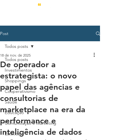
Post
Todos posts
18 de nov. de 2025
Todos posts
De operador a
Investimentos
estrategista: o novo
Shoppings
papel das agências e
Cooperativismo
consultorias de
Saúde
marketplace na era da
Educação
performance e
Comunicação e Marketing
inteligência de dados
Estética