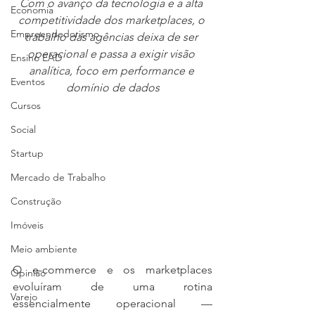
Com o avanço da tecnologia e a alta 
Economia
competitividade dos marketplaces, o 
Empreendedorismo
trabalho das agências deixa de ser 
operacional e passa a exigir visão 
Ensino EAD
analítica, foco em performance e 
Eventos
domínio de dados
Cursos
Social
Startup
Mercado de Trabalho
Construção
Imóveis
Meio ambiente
O e-commerce e os marketplaces 
Opinião
evoluíram de uma rotina 
Varejo
essencialmente operacional — 